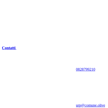
Contatti
0828799210
urp@comune.olive