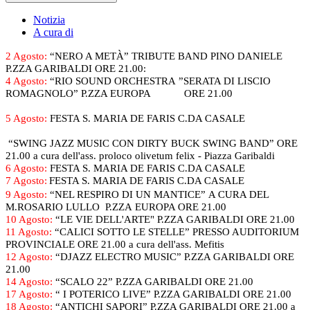
Notizia
A cura di
2 Agosto:
“NERO A METÀ” TRIBUTE BAND PINO DANIELE
P.ZZA GARIBALDI ORE 21.00:
4 Agosto:
“RIO SOUND ORCHESTRA ”SERATA DI LISCIO
ROMAGNOLO” P.ZZA EUROPA ORE 21.00
5 Agosto:
FESTA S. MARIA DE FARIS C.DA CASALE
“SWING JAZZ MUSIC CON DIRTY BUCK SWING BAND” ORE
21.00 a cura dell'ass. proloco olivetum felix - Piazza Garibaldi
6 Agosto:
FESTA S. MARIA DE FARIS C.DA CASALE
7 Agosto:
FESTA S. MARIA DE FARIS C.DA CASALE
9 Agosto:
“NEL RESPIRO DI UN MANTICE” A CURA DEL
M.ROSARIO LULLO P.ZZA EUROPA ORE 21.00
10 Agosto:
“LE VIE DELL'ARTE" P.ZZA GARIBALDI ORE 21.00
11 Agosto:
“CALICI SOTTO LE STELLE” PRESSO AUDITORIUM
PROVINCIALE ORE 21.00 a cura dell'ass. Mefitis
12 Agosto:
“DJAZZ ELECTRO MUSIC” P.ZZA GARIBALDI ORE
21.00
14 Agosto:
“SCALO 22” P.ZZA GARIBALDI ORE 21.00
17 Agosto:
“ I POTERICO LIVE” P.ZZA GARIBALDI ORE 21.00
18 Agosto:
“ANTICHI SAPORI” P.ZZA GARIBALDI ORE 21.00 a