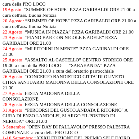
cura della PRO LOCO
19Agosto:
“SUMMER OF HOPE” P.ZZA GARIBALDI ORE 21.00 a
cura dell'ass. Buona Notizia
20 Agosto:
“SUMMER OF HOPE” P.ZZA GARIBALDI ORE 21.00 a
cura dell'ass. Buona Notizia
22 Agosto:
“MUSICA IN PIAZZA” P.ZZA GARIBALDI ORE 21.00
23 Agosto:
“PIANO BAR CON NICOLE E ADELE” P.ZZA
GARIBALDI ORE 21.00
24 Agosto:
“MI RITORNI IN MENTE” P.ZZA GARIBALDI ORE
21.00
25 Agosto:
“ASSALTO AL CASTELLO” CENTRO STORICO ORE
19:00 a cura della PRO LOCO “SARABANDA” P.ZZA
GARIBALDI ORE 21.00 a cura dell'oratorio parrocchiale
26 Agosto:
“CONCERTO BANDISTICO CITTA’ DI OLIVETO
CITRA SANTUARIO MADONNA DELLA CONSOLAZIONE ORE
21.00
27 Agosto:
FESTA MADONNA DELLA
CONSOLAZIONE
28 Agosto:
FESTA MADONNA DELLA CONSOLAZIONE
31 Agosto:
“PERCORSI DEL GUSTO,ANDATA E RITORNO" A
CURA DI ENZO LANDOLFI, SLARGO “IL POSTINO DI
NERUDA” ORE 21.00
3 Settembre
"OPEN DAY DI PALLAVOLO" PRESSO PALESTRA
COMUNALE a cura della PRO LOCO
1-10 Settembre:
“XXXII EDIZIONE DEL PREMIO SELE D’ORO