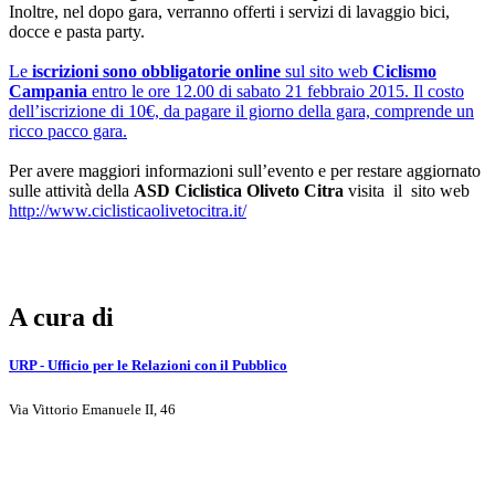
Inoltre, nel dopo gara, verranno offerti i servizi di lavaggio bici,
docce e pasta party.
Le
iscrizioni sono obbligatorie online
sul sito web
Ciclismo
Campania
entro le ore 12.00 di sabato 21 febbraio 2015. Il costo
dell’iscrizione di 10€, da pagare il giorno della gara, comprende un
ricco pacco gara.
Per avere maggiori informazioni sull’evento e per restare aggiornato
sulle attività della
ASD Ciclistica Oliveto Citra
visita il sito web
http://www.ciclisticaolivetocitra.it/
A cura di
URP - Ufficio per le Relazioni con il Pubblico
Via Vittorio Emanuele II, 46