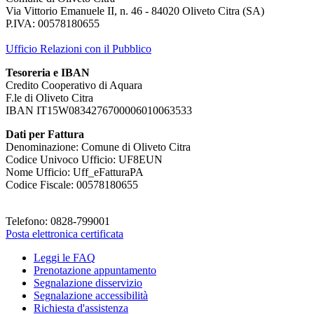
Via Vittorio Emanuele II, n. 46 - 84020 Oliveto Citra (SA)
P.IVA: 00578180655
Ufficio Relazioni con il Pubblico
Tesoreria e IBAN
Credito Cooperativo di Aquara
F.le di Oliveto Citra
IBAN IT15W0834276700006010063533
Dati per Fattura
Denominazione: Comune di Oliveto Citra
Codice Univoco Ufficio: UF8EUN
Nome Ufficio: Uff_eFatturaPA
Codice Fiscale: 00578180655
Telefono: 0828-799001
Posta elettronica certificata
Leggi le FAQ
Prenotazione appuntamento
Segnalazione disservizio
Segnalazione accessibilità
Richiesta d'assistenza