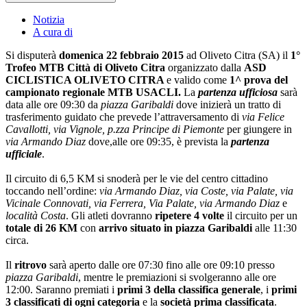
Notizia
A cura di
Si disputerà
domenica
22 febbraio 2015
ad Oliveto Citra (SA) il
1°
Trofeo MTB Città di Oliveto Citra
organizzato dalla
ASD
CICLISTICA OLIVETO CITRA
e valido come
1^ prova del
campionato regionale MTB USACLI.
La
partenza ufficiosa
sarà
data alle ore 09:30 da
piazza Garibaldi
dove inizierà un tratto di
trasferimento guidato che prevede l’attraversamento di
via Felice
Cavallotti, via Vignole, p.zza Principe di Piemonte
per giungere in
via Armando Diaz
dove,alle ore 09:35, è prevista la
partenza
ufficiale
.
Il circuito di 6,5 KM si snoderà per le vie del centro cittadino
toccando nell’ordine:
via Armando Diaz, via Coste, via Palate, via
Vicinale Connovati, via Ferrera, Via Palate, via Armando Diaz
e
località Costa
. Gli atleti dovranno
ripetere 4 volte
il circuito per un
totale di 26 KM
con
arrivo situato in piazza Garibaldi
alle 11:30
circa.
Il
ritrovo
sarà aperto dalle ore 07:30 fino alle ore 09:10 presso
piazza Garibaldi
, mentre le premiazioni si svolgeranno alle ore
12:00. Saranno premiati i
primi 3 della classifica generale
, i
primi
3 classificati di ogni categoria
e la
società prima classificata
.