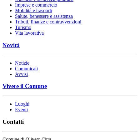
Imprese e commercio
Mobilità e trasporti
Salute, benessere e assistenza
Tributi, finanze e contravvenzioni
Turismo
Vita lavorativa
Novità
Notizie
Comunicati
Avvisi
Vivere il Comune
Luoghi
Eventi
Contatti
Comune di Oliveto Citra