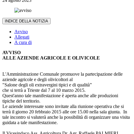
24 agosto 2023
INDICE DELLA NOTIZIA
Avviso
Allegati
A cura di
AVVISO
ALLE AZIENDE AGRICOLE E OLIVICOLE
L'Amministrazione Comunale promuove la partecipazione delle
aziende agricole e degli olivicoltori al
"Salone degli oli extravergini tipici e di qualità”
che si terrà a Trieste dal 7 al 10 marzo 2015.
Quest'anno tale manifestazione è aperta anche alle produzioni
tipiche del territorio.
Le aziende interessate sono invitate alla riunione operativa che si
terrà il giorno 20 febbraio 2015 alle ore 15.00 nella sala giunta. In
tale incontro si valuterà anche la possibilità di organizzare una visita
guidata a tale manifestazione.
Il Vicesindaco Ass. Agricoltura Dr. Agr. Raffaele PALMIERI