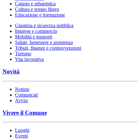
Catasto e urbanistica
Cultura e tempo libero
Educazione e formazione
Giustizia e sicurezza pubblica
Imprese e commercio
Mobilità e trasporti
Salute, benessere e assistenza
Tributi, finanze e contravvenzioni
Turismo
Vita lavorativa
Novità
Notizie
Comunicati
Avvisi
Vivere il Comune
Luoghi
Eventi