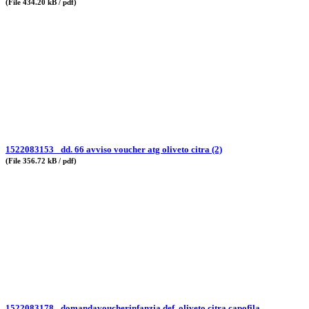
(File 434.20 kB / pdf)
1522083153_ dd. 66 avviso voucher atg oliveto citra (2)
(File 356.72 kB / pdf)
1522083178_ domandavoucherinfanzia def. oliveto citra capofila