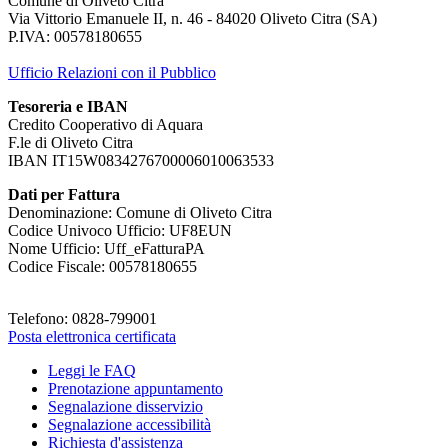
Comune di Oliveto Citra
Via Vittorio Emanuele II, n. 46 - 84020 Oliveto Citra (SA)
P.IVA: 00578180655
Ufficio Relazioni con il Pubblico
Tesoreria e IBAN
Credito Cooperativo di Aquara
F.le di Oliveto Citra
IBAN IT15W0834276700006010063533
Dati per Fattura
Denominazione: Comune di Oliveto Citra
Codice Univoco Ufficio: UF8EUN
Nome Ufficio: Uff_eFatturaPA
Codice Fiscale: 00578180655
Telefono: 0828-799001
Posta elettronica certificata
Leggi le FAQ
Prenotazione appuntamento
Segnalazione disservizio
Segnalazione accessibilità
Richiesta d'assistenza