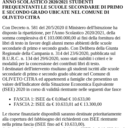
ANNO SCOLASTICO 2020/2021 STUDENTI
FREQUENTANTI LE SCUOLE SECONDARIE DI PRIMO
E SECONDO GRADO UBICATE NEL COMUNE DI
OLIVETO CITRA
Con Decreto n. 581 del 20/5/2020 il Ministero dell'Istruzione ha
disposto la ripartizione, per l'Anno Scolastico 2020/2021, della
somma complessiva di € 103.000.000,00 ai fini della fornitura dei
libri di testo in favore degli alunni meno abbienti delle scuole
secondarie di primo e secondo grado. Con Delibera della Giunta
Regionale della Campania n. 314 del 23/6/2020, pubblicata sul
B.U.R.C. n. 134 del 29/6/2020, sono stati stabiliti i criteri e le
modalità per la concessione dei contributi libri di testo.
I destinatari dell'intervento risultano gli studenti iscritti alle scuole
secondarie di primo e secondo grado ubicate nel Comune di
OLIVETO CITRA ed appartenenti a famiglie che presentino un
valore dell'Indicatore della Situazione Economica Equivalente
(ISEE) 2020 in corso di validità rientrante nelle seguenti due fasce
FASCIA 1: ISEE da € 0,00ad € 10.633,00
FASCIA 2: ISEE da € 10.633,01 ad € 13.300,00
Le risorse finanziarie disponibili saranno destinate prioritariamente
alla copertura del fabbisogno dei richiedenti con ISEE rientrante
nella prima fascia (ISEE fino ad € 10.633,00).