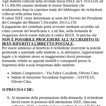
Agli studenti collocati nella seconda fascia (ISEE da € 10.633,01 ad
€ 13.300,00) saranno destinate le risorse finanziarie che
residueranno dopo la copertura totale del fabbisogno dei richiedenti
collocati nella prima fascia.
Il valore ISEE viene determinato ai sensi del Decreto del Presidente
del Consiglio dei Ministri 5 Dicembre 2013 n.159.
Il pagamento del contributo potrà avvenire mediante accredito sul
conto corrente del beneficiario e, a tal fine, nella domanda di
erogazione dovrà essere indicato il codice IBAN. Si precisa che
NON È POSSIBILE PROCEDERE ALL’ACCREDITO SU
IBAN RIFERITI A LIBRETTO POSTALE
.
Per essere ammesso al beneficio il richiedente (esercente la potestà
genitoriale o parentale sullo studente o, in alternativa, rappresentante
legale o lo studente stesso se maggiorenne) dovrà presentare
domanda, redatta su appositi modelli e consegnarli presso la
Segreteria della scuola frequentata dallo studente:
Istituto Comprensivo – Via Felice Cavallotti, Oliveto Citra.
Istituto di Istruzione Secondaria Superiore – ASSTEAS,
Oliveto Citra.
SI PRECISA CHE:
Al momento della presentazione della domanda, il richiedente
dovrà essere in possesso dell’attestazione ISEE, rilasciata