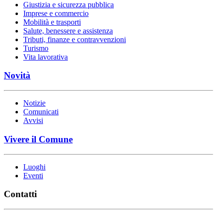
Giustizia e sicurezza pubblica
Imprese e commercio
Mobilità e trasporti
Salute, benessere e assistenza
Tributi, finanze e contravvenzioni
Turismo
Vita lavorativa
Novità
Notizie
Comunicati
Avvisi
Vivere il Comune
Luoghi
Eventi
Contatti