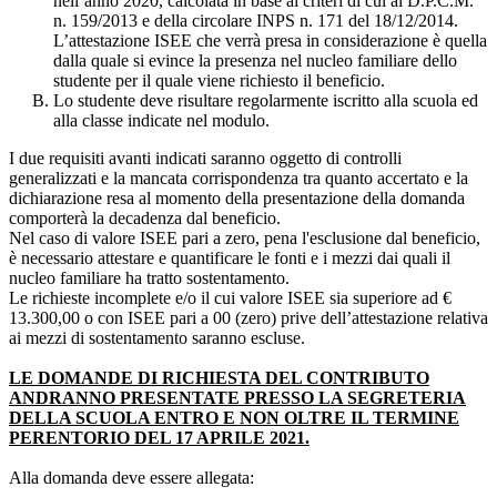
nell’anno 2020, calcolata in base ai criteri di cui al D.P.C.M.
n. 159/2013 e della circolare INPS n. 171 del 18/12/2014.
L’attestazione ISEE che verrà presa in considerazione è quella
dalla quale si evince la presenza nel nucleo familiare dello
studente per il quale viene richiesto il beneficio.
Lo studente deve risultare regolarmente iscritto alla scuola ed
alla classe indicate nel modulo.
I due requisiti avanti indicati saranno oggetto di controlli
generalizzati e la mancata corrispondenza tra quanto accertato e la
dichiarazione resa al momento della presentazione della domanda
comporterà la decadenza dal beneficio.
Nel caso di valore ISEE pari a zero, pena l'esclusione dal beneficio,
è necessario attestare e quantificare le fonti e i mezzi dai quali il
nucleo familiare ha tratto sostentamento.
Le richieste incomplete e/o il cui valore ISEE sia superiore ad €
13.300,00 o con ISEE pari a 00 (zero) prive dell’attestazione relativa
ai mezzi di sostentamento saranno escluse.
LE DOMANDE DI RICHIESTA DEL CONTRIBUTO
ANDRANNO PRESENTATE PRESSO LA SEGRETERIA
DELLA SCUOLA ENTRO E NON OLTRE IL TERMINE
PERENTORIO DEL 17 APRILE 2021.
Alla domanda deve essere allegata: