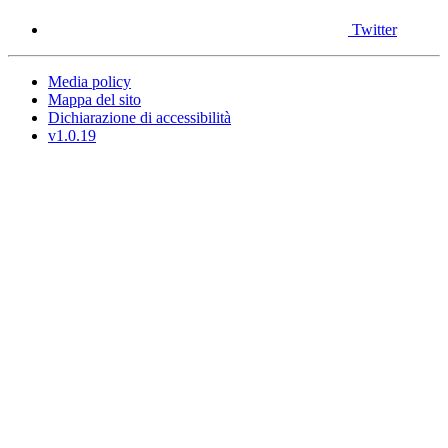
Twitter
Media policy
Mappa del sito
Dichiarazione di accessibilità
v1.0.19