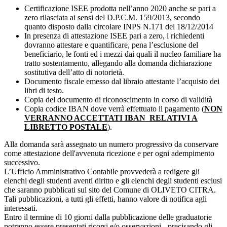
Certificazione ISEE prodotta nell’anno 2020 anche se pari a
zero rilasciata ai sensi del D.P.C.M. 159/2013, secondo
quanto disposto dalla circolare INPS N.171 del 18/12/2014
In presenza di attestazione ISEE pari a zero, i richiedenti
dovranno attestare e quantificare, pena l’esclusione del
beneficiario, le fonti ed i mezzi dai quali il nucleo familiare ha
tratto sostentamento, allegando alla domanda dichiarazione
sostitutiva dell’atto di notorietà.
Documento fiscale emesso dal libraio attestante l’acquisto dei
libri di testo.
Copia del documento di riconoscimento in corso di validità
Copia codice IBAN dove verrà effettuato il pagamento (
NON
VERRANNO ACCETTATI IBAN RELATIVI A
LIBRETTO POSTALE
).
Alla domanda sarà assegnato un numero progressivo da conservare
come attestazione dell'avvenuta ricezione e per ogni adempimento
successivo.
L’Ufficio Amministrativo Contabile provvederà a redigere gli
elenchi degli studenti aventi diritto e gli elenchi degli studenti esclusi
che saranno pubblicati sul sito del Comune di OLIVETO CITRA.
Tali pubblicazioni, a tutti gli effetti, hanno valore di notifica agli
interessati.
Entro il termine di 10 giorni dalla pubblicazione delle graduatorie
potranno essere presentati ricorsi e/o osservazioni - precisando gli