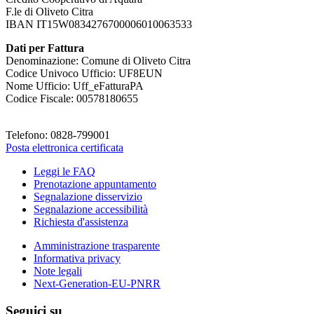
F.le di Oliveto Citra
IBAN IT15W0834276700006010063533
Dati per Fattura
Denominazione: Comune di Oliveto Citra
Codice Univoco Ufficio: UF8EUN
Nome Ufficio: Uff_eFatturaPA
Codice Fiscale: 00578180655
Telefono: 0828-799001
Posta elettronica certificata
Leggi le FAQ
Prenotazione appuntamento
Segnalazione disservizio
Segnalazione accessibilità
Richiesta d'assistenza
Amministrazione trasparente
Informativa privacy
Note legali
Next-Generation-EU-PNRR
Seguici su