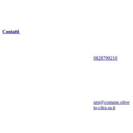
Contatti
0828799210
urp@comune.olive
to-citra.sa.it