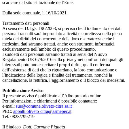
scaricare dal sito istituzionale dell’Ente.
Dalla sede comunale, li 16/10/2021.
Trattamento dati personali
Ai sensi del D.Lgs. 196/2003, si precisa che il trattamento dei dati
personali raccolti sarà improntato a liceità e correttezza nella piena
tutela dei diritti dei concorrenti e della loro riservatezza e che i
medesimi dati saranno trattati, anche con strumenti informatici,
esclusivamente nell’ambito di questo procedimento.
I suddetti dati personali saranno trattati ai sensi del Nuovo
Regolamento UE 679/2016 sulla privacy nei confronti dei quali gli
interessati potranno esercitare i propri diritti, quali conferma
dell’esistenza di dati che lo riguardano, la loro comunicazione e
l’indicazione della logica e finalità del trattamento, nonché la
cancellazione, la rettifica, l’aggiornamento o il blocco dei medesimi.
Pubblicazione Avviso
Il presente avviso è pubblicato all’Albo pretorio online
Per informazioni e chiarimenti è possibile contattare:
e-mail:
sue@comune.oliveto-citra.sa.it
PEC:
appalti.oliveto-citra@asmepec.it
Tel. 0828/799219
Il Sindaco
Dott. Carmine Pignata