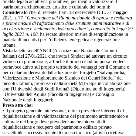
finalità legata ad attività produttive, per meglio valorizzare il
patrimonio architettonico, artistico e culturale dei borghi;
Considerato
che, di recente, l’art. 33 del recente D.L. 31 maggio
2021 n. 77
“Governance del Piano nazionale di ripresa e resilienza
e prime misure di rafforzamento delle strutture amministrative e di
accelerazione e snellimento delle procedure”, convertito in legge 29
luglio 2021 n. 108,
ha recato ulteriori misure di semplificazione in
materia di incentivi per l’efficienza energetica e rigenerazione
urbana.
Vista
la lettera dell'ANCI (Associazione Nazionale Comuni
Italiani) del 27/01/2021 che invita i Sindaci ad attivare un circuito
virtuoso di promozione, affinché il primo cittadino possa rendersi
portavoce attivo sul proprio territorio dei vantaggi per il Comune e
per i cittadini derivanti dall'adozione del Progetto “Salvaguardia,
Valorizzazione e Miglioramento Sismico dei Centri Storici” dei
piccoli Comuni, promosso dalla società M3S Spa in collaborazione
con l'Università degli Studi Roma3 (Dipartimento di Ingegneria),
l'Università dell'Aquila (Facoltà di Ingegneria) e Consiglio
Nazionale degli Ingegneri;
Preso atto che:
• il progetto generale interessante, oltre a prevedere interventi di
riqualificazione e di valorizzazione del patrimonio architettonico e
culturale del borgo deve prevedere anche interventi di
riqualificazione e recupero del patrimonio edilizio privato
suscettibile successivamente di un uso turistico (attività ricettiva