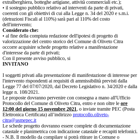
extralberghiera, botteghe artigiane, attività commerciali etc.);
• il sostegno pubblico relativo ad interventi da parte di privati,
coerenti con gli obiettivi di cui alla Legge n. 34 del 2020 e s.m.i.
(detrazioni Fiscali al 110%) sarà pari al 110% del costo
dell'intervento;
Considerato che:
• al fine della compiuta redazione dell'ipotesi di progetto di
valorizzazione del centro storico del Comune di Oliveto Citra
occorre acquisire schede progetto relative a manifestazione
d'interesse da parte di privati;
Con il presente avviso pubblico, si
INVITANO
I soggetti privati alla presentazione di manifestazione di interesse per
l'intervento rispondenti ai requisiti di ammissibilità previsti dalla
Legge 77 del 07/07/2020, dal Decreto Legislativo n. 34/2020 e dalla
legge n. 108/2021.
Le proposte dovranno pervenire con consegna a mano all'Ufficio
Protocollo del Comune di Oliveto Citra, entro e non oltre le
ore
12:00 del giorno 15 novembre 2021
, o inviate tramite PEC (Posta
Elettronica Certificata) all’indirizzo
protocollo.oliveto-
citra@asmepec.it
Le schede progetto dovranno essere complete di documentazione
catastale e planimetrica con indicazione catastale e recapiti telefonici.
- N.B. Il modello da compilare si potrà ritirare in Comune o