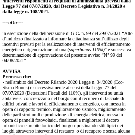
‘interventi rispondenti ai requisiti di ammissibilità previsti dalla
Legge 77 del 07/07/2020, dal Decreto Legislativo n. 34/2020 e
dalla legge n. 108/2021.
----oOo----
in esecuzione della deliberazione di G.C. n. 99 del 29/07/2021 “Atto
d’indirizzo finalizzato a informare la cittadinanza sull’utilizzo degli
incentivi previsti per la realizzazione di interventi di efficientamento
energetico e rigenerazione urbana (
superbonus 110%)
” e successiva
determinazione di approvazione del presente avviso “N° 99 del
04/08/2021"
AVVISA
Premesso che:
• nell'ambito del Decreto Rilancio 2020 Legge n. 34/2020 (Eco-
Sisma Bonus) e successivamente ai sensi della Legge 77 del
07/07/2020 (Detrazioni Fiscali del 110%), gli interventi su unità
abitative si concretizzano nel borgo con il recupero di facciate di
edifici privati e lavori di efficientamento energetico, con messa in
opera di cappotto termico, miglioramento sismico, miglioramento
delle parti strutturali e produzione di energia elettrica, messa in
opera di pannelli fotovoltaici, finalizzati a migliorare il decoro
urbanistico e architettonico del borgo ripristinando stili tipici dei
luoghi attraverso interventi di restauro o di recupero e senza alcuna