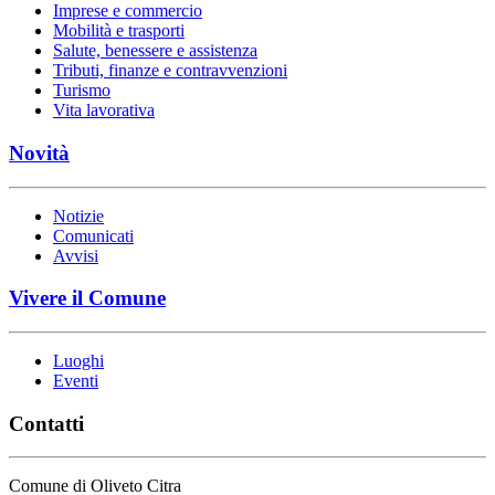
Imprese e commercio
Mobilità e trasporti
Salute, benessere e assistenza
Tributi, finanze e contravvenzioni
Turismo
Vita lavorativa
Novità
Notizie
Comunicati
Avvisi
Vivere il Comune
Luoghi
Eventi
Contatti
Comune di Oliveto Citra