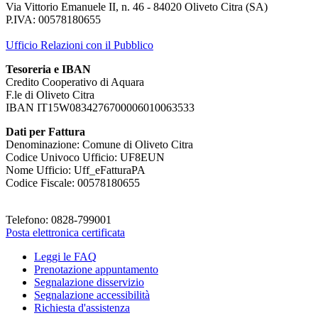
Via Vittorio Emanuele II, n. 46 - 84020 Oliveto Citra (SA)
P.IVA: 00578180655
Ufficio Relazioni con il Pubblico
Tesoreria e IBAN
Credito Cooperativo di Aquara
F.le di Oliveto Citra
IBAN IT15W0834276700006010063533
Dati per Fattura
Denominazione: Comune di Oliveto Citra
Codice Univoco Ufficio: UF8EUN
Nome Ufficio: Uff_eFatturaPA
Codice Fiscale: 00578180655
Telefono: 0828-799001
Posta elettronica certificata
Leggi le FAQ
Prenotazione appuntamento
Segnalazione disservizio
Segnalazione accessibilità
Richiesta d'assistenza