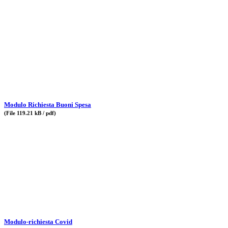
Modulo Richiesta Buoni Spesa
(File 119.21 kB / pdf)
Modulo-richiesta Covid