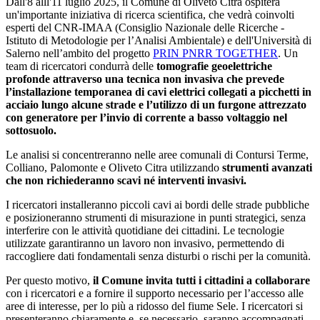
Dall'8 alll'11 luglio 2025, il Comune di Oliveto Citra ospiterà
un'importante iniziativa di ricerca scientifica, che vedrà coinvolti
esperti del CNR-IMAA (Consiglio Nazionale delle Ricerche -
Istituto di Metodologie per l’Analisi Ambientale) e dell'Università di
Salerno nell’ambito del progetto
PRIN PNRR TOGETHER
. Un
team di ricercatori condurrà delle
tomografie geoelettriche
profonde attraverso una tecnica non invasiva che prevede
l’installazione temporanea di cavi elettrici collegati a picchetti in
acciaio lungo alcune strade e l’utilizzo di un furgone attrezzato
con generatore per l’invio di corrente a basso voltaggio nel
sottosuolo.
Le analisi si concentreranno nelle aree comunali di Contursi Terme,
Colliano, Palomonte e Oliveto Citra utilizzando
strumenti avanzati
che non richiederanno scavi né interventi invasivi.
I ricercatori installeranno piccoli cavi ai bordi delle strade pubbliche
e posizioneranno strumenti di misurazione in punti strategici, senza
interferire con le attività quotidiane dei cittadini. Le tecnologie
utilizzate garantiranno un lavoro non invasivo, permettendo di
raccogliere dati fondamentali senza disturbi o rischi per la comunità.
Per questo motivo,
il Comune invita tutti i cittadini a collaborare
con i ricercatori e a fornire il supporto necessario per l’accesso alle
aree di interesse, per lo più a ridosso del fiume Sele. I ricercatori si
presenteranno chiaramente e, se necessario, saranno accompagnati