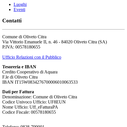
Luoghi
Eventi
Contatti
Comune di Oliveto Citra
Via Vittorio Emanuele II, n. 46 - 84020 Oliveto Citra (SA)
P.IVA: 00578180655
Ufficio Relazioni con il Pubblico
Tesoreria e IBAN
Credito Cooperativo di Aquara
F.le di Oliveto Citra
IBAN IT15W0834276700006010063533
Dati per Fattura
Denominazione: Comune di Oliveto Citra
Codice Univoco Ufficio: UF8EUN
Nome Ufficio: Uff_eFatturaPA
Codice Fiscale: 00578180655
Telefono: 0828-799001