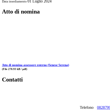
01 Luglio 2024
Data insediamento
Atto di nomina
Atto di nomina assessore esterno (Senese Serena)
(File 270.93 kB / pdf)
Contatti
Telefono
082879