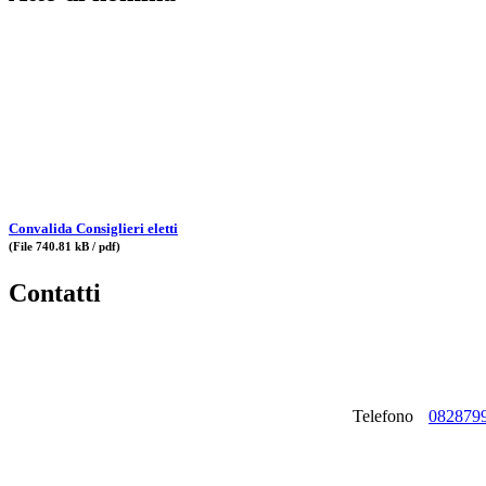
Convalida Consiglieri eletti
(File 740.81 kB / pdf)
Contatti
Telefono
082879