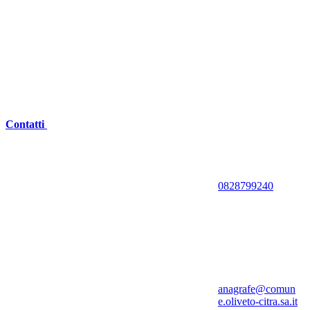
Contatti
0828799240
anagrafe@comun
e.oliveto-citra.sa.it