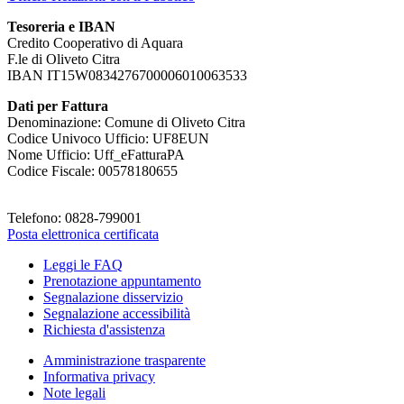
Tesoreria e IBAN
Credito Cooperativo di Aquara
F.le di Oliveto Citra
IBAN IT15W0834276700006010063533
Dati per Fattura
Denominazione: Comune di Oliveto Citra
Codice Univoco Ufficio: UF8EUN
Nome Ufficio: Uff_eFatturaPA
Codice Fiscale: 00578180655
Telefono: 0828-799001
Posta elettronica certificata
Leggi le FAQ
Prenotazione appuntamento
Segnalazione disservizio
Segnalazione accessibilità
Richiesta d'assistenza
Amministrazione trasparente
Informativa privacy
Note legali